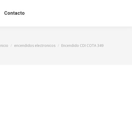
Contacto
Estás aquí:
Inicio
encendidos electronicos
Encendido CDI COTA 349