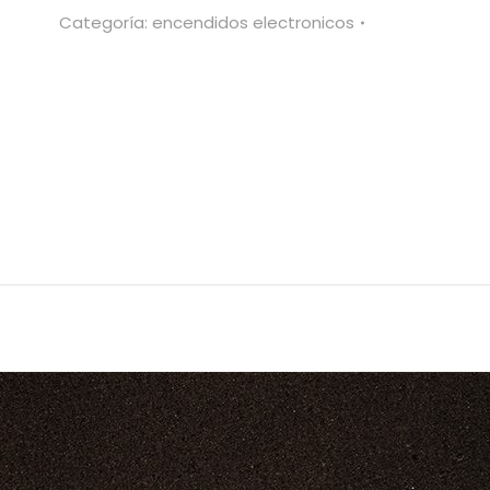
COTA
Categoría:
encendidos electronicos
349
cantidad