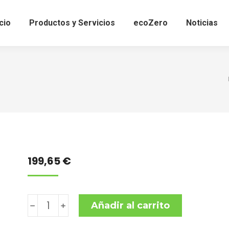
icio
Productos y Servicios
ecoZero
Noticias
199,65
€
Encendido
﹣
﹢
Añadir al carrito
CDI