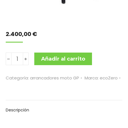
2.400,00
€
arrancador
﹣
﹢
Añadir al carrito
moto
GP
Categoría:
arrancadores moto GP
Marca:
ecoZero
de
mano
cantidad
Descripción